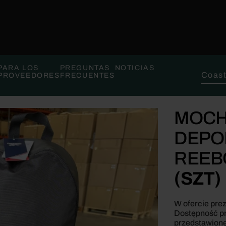
PARA LOS
PREGUNTAS
NOTICIAS
Buscar
PROVEEDORES
FRECUENTES
MOCH
DEPO
REEB
(SZT)
W ofercie pre
Dostępność pr
przedstawione