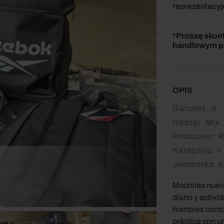
reprezentacyj
*Proszę skon
handlowym po
OPIS
Gatunek:
A
Rodzaj:
Mix
Producent:
R
Kategoria:
⭐ 
Jednostka:
s
Mochilas nueva
diario y activ
hombres como 
práctica con u