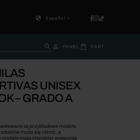
Español
:
PANEL
CART
ILAS
RTIVAS UNISEX
OK – GRADO A
zentowane są przykładowe modele.
oduktów może się różnić, a
 modele mają charakter wyłącznie