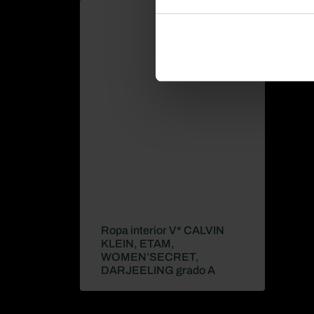
Ropa interior V* CALVIN
KLEIN, ETAM,
WOMEN’SECRET,
DARJEELING grado A