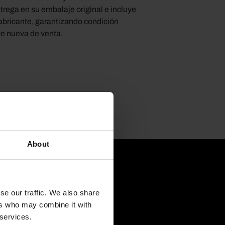
trega en su embalaje original e incluye
fabricante, garantizando condición
 nueva de venta.
About
se our traffic. We also share
ers who may combine it with
 services.