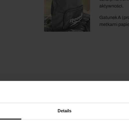
aktywności.
Gatunek A (pr
metkami papi
Details
UKTY