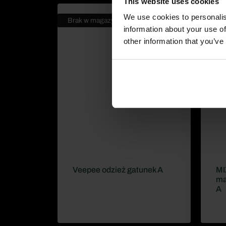
This website uses cookies
We use cookies to personalis
Brak w magazynie
information about your use of
other information that you’ve
Veepee odzież gatunek A
MI
ma
A