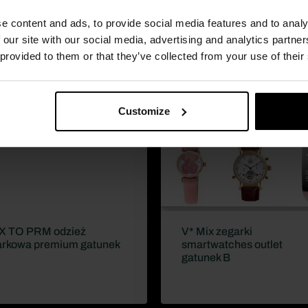
e content and ads, to provide social media features and to analy
 our site with our social media, advertising and analytics partn
 provided to them or that they’ve collected from your use of their
Customize
X TO PRM odzież
V* Mix zegarki
rkowa premium gatunek
smartwatches outlet
gatunek B