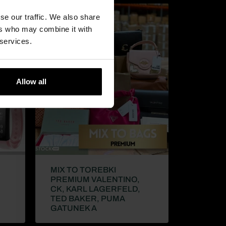
se our traffic. We also share
Brak w magazynie
ers who may combine it with
 services.
Allow all
MIX TO TOREBKI
PREMIUM VALENTINO,
CK, KARL LAGERFELD,
TED BAKER, PUMA
GATUNEK A