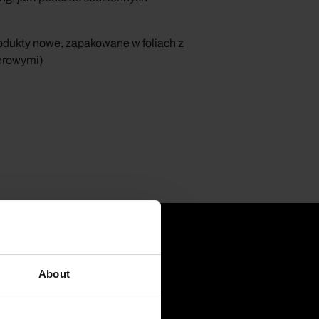
odukty nowe, zapakowane w foliach z
erowymi)
About