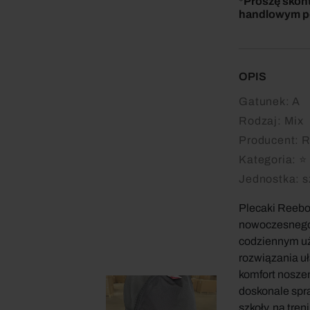
*Proszę skon
handlowym po
OPIS
Gatunek:
A
Rodzaj:
Mix
Producent:
R
Kategoria:
⭐ 
Jednostka:
s
Plecaki Reebok
nowoczesnego 
codziennym uż
rozwiązania uł
komfort nosze
doskonale spr
szkoły, na tre