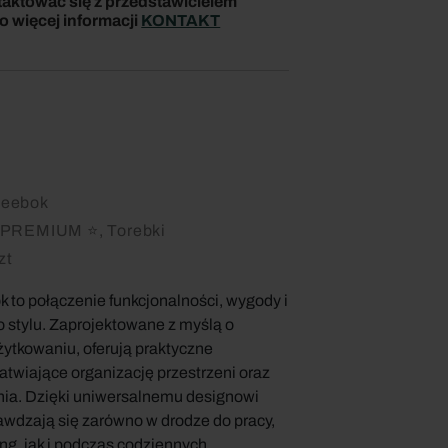
taktować się z przedstawicielem
 więcej informacji
KONTAKT
eebok
PREMIUM ⭐, Torebki
zt
 to połączenie funkcjonalności, wygody i
stylu. Zaprojektowane z myślą o
ytkowaniu, oferują praktyczne
atwiające organizację przestrzeni oraz
nia. Dzięki uniwersalnemu designowi
awdzają się zarówno w drodze do pracy,
ning, jak i podczas codziennych