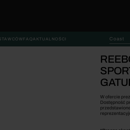
Szukaj:
OSTAWCÓW
FAQ
AKTUALNOŚCI
REEB
SPOR
GATU
W ofercie pre
Dostępność pr
przedstawione
reprezentacyj