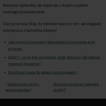
Może być opłacalny, ale wiąże się z dużym ryzykiem
i wymaga doświadczenia.
Zajrzyj na nasz blog, by wiedzieć więcej o tym, jak wygląda
współpraca z hurtownią odzieży!
Jak otworzyć lumpeks? Współpraca z hurtownią krok
po kroku
SENT – co to jest za system, kogo dotyczy i jak zgłosić
transport towarów?
Skąd brać towar do sklepu odzieżowego?
Nawigacja wpisu
Gdzie kupić zwroty
Skąd sprowadzać markowe
konsumenckie?
ciuchy?