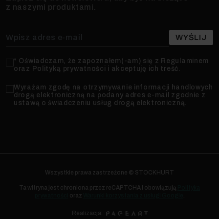
z naszymi produktami.
* Oświadczam, że zapoznałem(-am) się z Regulaminem
oraz Polityką prywatności i akceptuję ich treść.
Wyrażam zgodę na otrzymywanie informacji handlowych
drogą elektroniczną na podany adres e-mail zgodnie z
ustawą o świadczeniu usług drogą elektroniczną.
Wszystkie prawa zastrzeżone © STOCKHURT
Ta witryna jest chroniona przez reCAPTCHA i obowiązują
Polityka
prywatności
oraz
Warunki korzystania z usługi Google
.
Realizacja: