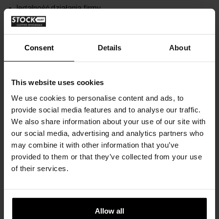
legalność działania firmy,
możliwość otrzymania faktury VAT,
dotychczasowe opinie klientów,
Consent
Details
About
jasną klasyfikację towaru (A/B/C),
możliwość stałej współpracy,
This website uses cookies
powtarzalność dostaw.
We use cookies to personalise content and ads, to
provide social media features and to analyse our traffic.
We also share information about your use of our site with
Brak transparentności oraz złe opinie ze strony
our social media, advertising and analytics partners who
dotychczasowych klientów to proste sygnały
may combine it with other information that you’ve
ostrzegawcze!
provided to them or that they’ve collected from your use
of their services.
gdzie kupić tanio ubrania na handel
Allow all