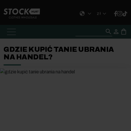
Przejdź do treści
zł
Szukaj:
GDZIE KUPIĆ TANIE UBRANIA
NA HANDEL?