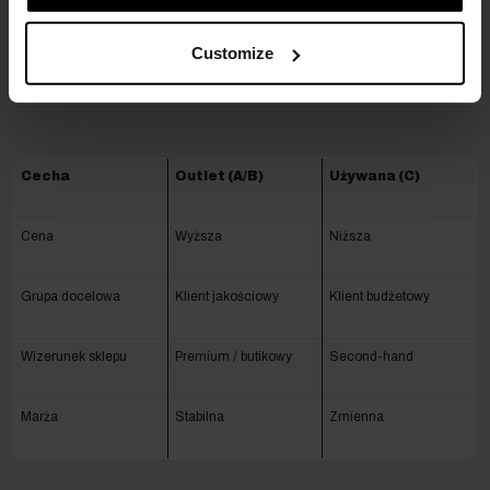
Outlet czy odzież używana –
Customize
co lepsze na handel?
Cecha
Outlet (A/B)
Używana (C)
Cena
Wyższa
Niższa
Grupa docelowa
Klient jakościowy
Klient budżetowy
Wizerunek sklepu
Premium / butikowy
Second-hand
Marża
Stabilna
Zmienna