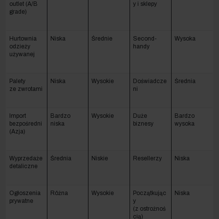
outlet (A/B
y i sklepy
grade)
Hurtownia
Niska
Średnie
Second-
Wysoka
odzieży
handy
używanej
Palety
Niska
Wysokie
Doświadcze
Średnia
ze zwrotami
ni
Import
Bardzo
Wysokie
Duże
Bardzo
bezpośredni
niska
biznesy
wysoka
(Azja)
Wyprzedaże
Średnia
Niskie
Resellerzy
Niska
detaliczne
Ogłoszenia
Różna
Wysokie
Początkując
Niska
prywatne
y
(z ostrożnoś
cią)