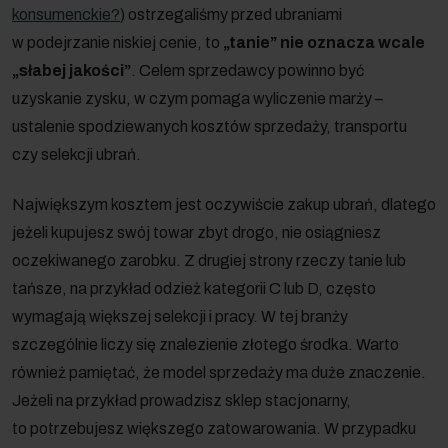
konsumenckie?
) ostrzegaliśmy przed ubraniami
w podejrzanie niskiej cenie, to
„tanie” nie oznacza wcale
„słabej jakości”
. Celem sprzedawcy powinno być
uzyskanie zysku, w czym pomaga wyliczenie marży –
ustalenie spodziewanych kosztów sprzedaży, transportu
czy selekcji ubrań.
Największym kosztem jest oczywiście zakup ubrań, dlatego
jeżeli kupujesz swój towar zbyt drogo, nie osiągniesz
oczekiwanego zarobku. Z drugiej strony rzeczy tanie lub
tańsze, na przykład odzież kategorii C lub D, często
wymagają większej selekcji i pracy. W tej branży
szczególnie liczy się znalezienie złotego środka. Warto
również pamiętać, że model sprzedaży ma duże znaczenie.
Jeżeli na przykład prowadzisz sklep stacjonarny,
to potrzebujesz większego zatowarowania. W przypadku