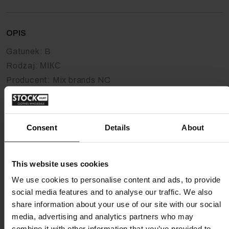
OPIS
Gatunek:
B
Rodzaj:
МІКС
Producent:
Mix brands NC
Jednostka:
кг
Одяг змішаних брендів NC
Consent
Details
About
Вид: B
Сезон: мікс (можна сортувати за сезонами, наприклад,
весна/літо або осінь/зима)
This website uses cookies
Тип: жіночий, чоловічий, дитячий
We use cookies to personalise content and ads, to provide
social media features and to analyse our traffic. We also
Одяг класу В - це споживчі речі, повернуті з поточного або
share information about your use of our site with our social
попереднього сезону, здебільшого з паперовою
media, advertising and analytics partners who may
етикеткою або коробкою. Одяг може мати мінімальні,
combine it with other information that you’ve provided to