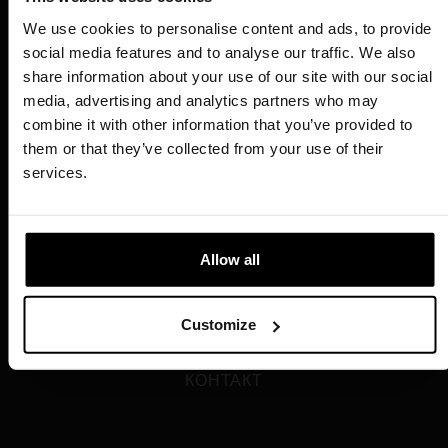
We use cookies to personalise content and ads, to provide
social media features and to analyse our traffic. We also
share information about your use of our site with our social
media, advertising and analytics partners who may
SITES
combine it with other information that you’ve provided to
them or that they’ve collected from your use of their
РОЗПРОДАЖ
services.
ПРО НАС
ТУРБОТА ПРО ПЛАНЕТУ
ДОСТАВКА
ПІДТРИМКА ЄВРОПЕЙСЬКОГО СОЮЗУ
Allow all
ПЛАТЕЖІ
LINKS
ПОЛОЖЕННЯ
Customize
ПРАВИЛА ПРОВЕДЕННЯ ІНТЕРНЕТ-ТОРГІВ
ПОЛІТИКА КОНФІДЕНЦІЙНОСТІ
КОНТАКТ