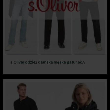
s.Oliver odzież damska męska gatunek A